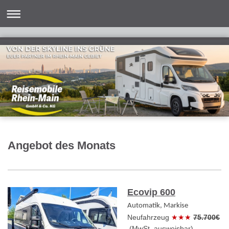
Angebot des Monats
Ecovip 600
Automatik, Markise
Neufahrzeug
★★★
75.700€
(MwSt. ausweisbar)