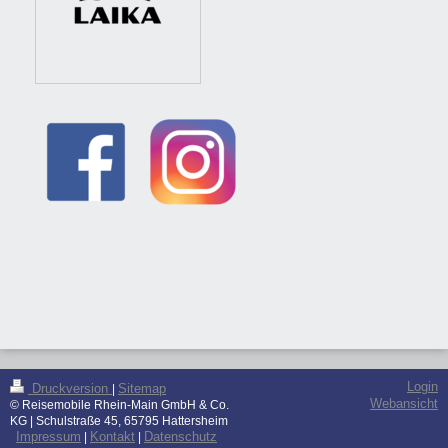
Login
Druckversion
Sitemap
|
Webansicht
© Reisemobile Rhein-Main GmbH & Co.
KG | Schulstraße 45, 65795 Hattersheim
Impressum
Kontakt
Datenschutz
|
|